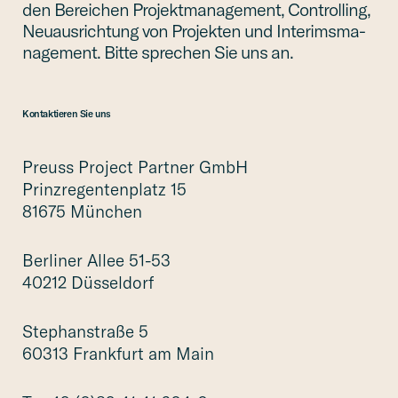
den Berei­chen Projekt­ma­nage­ment, Control­ling,
Neuaus­rich­tung von Projek­ten und Interims­ma­
nage­ment. Bitte sprechen Sie uns an.
Kontak­tie­ren Sie uns
Preuss Project Partner GmbH
Prinz­re­gen­ten­platz 15
81675 München
Berliner Allee 51-53
40212 Düsseldorf
Stephan­straße 5
60313 Frank­furt am Main