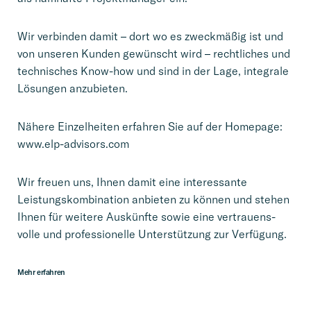
Wir verbin­den damit – dort wo es zweck­mä­ßig ist und
von unseren Kunden gewünscht wird – recht­li­ches und
techni­sches Know-how und sind in der Lage, integrale
Lösungen anzubieten.
Nähere Einzel­hei­ten erfahren Sie auf der Homepage:
www.elp-advisors.com
Wir freuen uns, Ihnen damit eine inter­es­sante
Leistungs­kom­bi­na­tion anbieten zu können und stehen
Ihnen für weitere Auskünfte sowie eine vertrau­ens­
volle und profes­sio­nelle Unter­stüt­zung zur Verfügung.
Mehr erfahren