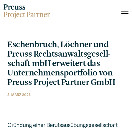
O
p
e
n
M
e
Eschen­bruch, Löchner und
n
Preuss Rechts­an­walts­ge­sell­
u
schaft mbH erwei­tert das
Unter­neh­mens­port­fo­lio von
Preuss Project Partner GmbH
3. MÄRZ 2026
Gründung einer Berufsausübungsgesellschaft