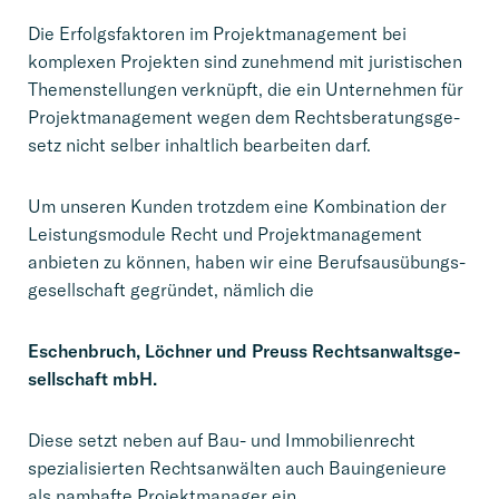
Die Erfolgs­fak­to­ren im Projekt­ma­nage­ment bei
komple­xen Projek­ten sind zuneh­mend mit juris­ti­schen
Themen­stel­lun­gen verknüpft, die ein Unter­neh­men für
Projekt­ma­nage­ment wegen dem Rechts­be­ra­tungs­ge­
setz nicht selber inhalt­lich bearbei­ten darf.
Um unseren Kunden trotzdem eine Kombi­na­tion der
Leistungs­mo­dule Recht und Projekt­ma­nage­ment
anbieten zu können, haben wir eine Berufs­aus­übungs­
ge­sell­schaft gegrün­det, nämlich die
Eschen­bruch, Löchner und Preuss Rechts­an­walts­ge­
sell­schaft mbH.
Diese setzt neben auf Bau- und Immobi­li­en­recht
spezia­li­sier­ten Rechts­an­wäl­ten auch Bauin­ge­nieure
als namhafte Projekt­ma­na­ger ein.