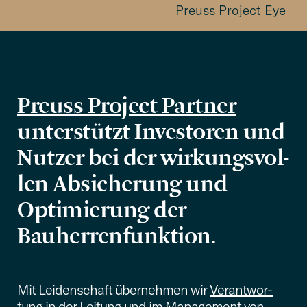
Preuss Project Eye
Preuss Project Partner
unter­stützt Inves­to­ren und
Nutzer bei der wirkungs­vol­
len Absiche­rung und
Optimie­rung der
Bauherrenfunktion.
Mit Leiden­schaft überneh­men wir
Verant­wor­
tung in der Leitung und im Manage­ment
von