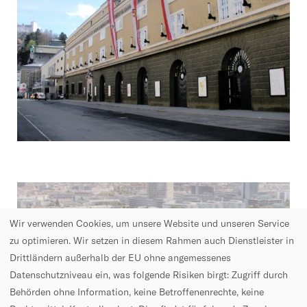
s
p
i
e
l
­
h
a
u
s
S
W
a
1
l
9
Wir verwenden Cookies, um unsere Website und unseren Service
z
9
zu optimieren. Wir setzen in diesem Rahmen auch Dienstleister in
b
-
Drittländern außerhalb der EU ohne angemessenes
u
A
Datenschutzniveau ein, was folgende Risiken birgt: Zugriff durch
r
R
Behörden ohne Information, keine Betroffenenrechte, keine
g