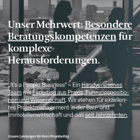
Unser Mehrwert:
Beson­dere
Beratungs­kom­pe­ten­zen
für
komplexe
Herausforderungen.
„It’s a People Business“ – Ein
handver­le­se­nes
Team
mit
Exper­tise aus Praxis, Führungs­po­si­tio­
nen und Wissen­schaft
. Wir stehen für exzel­len­
tes Projekt­ma­nage­ment in der Bau- und
Immobi­li­en­wirt­schaft und das
seit Jahrzehn­ten
.
Unsere Leistun­gen für Ihren Projekterfolg