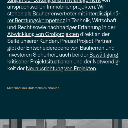
anspruchs­vol­len Immobi­li­en­pro­jek­ten. Wir
stehen als Bauher­ren­ver­tre­ter mit
inter­dis­zi­pli­nä­
rer Beratungs­kom­pe­tenz
in Technik, Wirtschaft
und Recht sowie nachhal­ti­ger Erfah­rung in der
Abwick­lung von Großpro­jek­ten
direkt an der
Seite unserer Kunden. Preuss Project Partner
gibt der Entschei­der­ebene von Bauher­ren und
Inves­to­ren Sicher­heit, auch bei der
Bewäl­ti­gung
kriti­scher Projekt­si­tua­tio­nen
und der Notwen­dig­
keit der
Neuaus­rich­tung von Projek­ten
.
Mehr über das Unter­neh­men erfahren