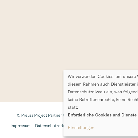
Wir verwenden Cookies, um unsere W
diesem Rahmen auch Dienstleister 
Datenschutzniveau ein, was folgende
keine Betroffenenrechte, keine Recht
statt:
Erforderliche Cookies und Dienste
© Preuss Project Partner GmbH. Alle Rechte vorbehalten.
Impres­sum
Daten­schutz­er­klä­rung
Daten­schutz­ein­stel­lun­gen
Einstellungen