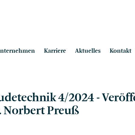
nter­neh­men
Karriere
Aktuel­les
Kontakt
e­tech­nik 4/2024 - Veröf­fe
r. Norbert Preuß