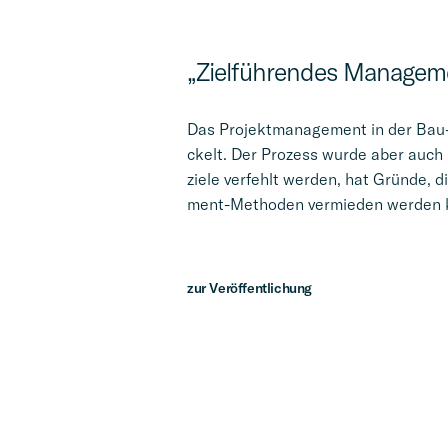
„Zielfüh­ren­des Manage­m
Das Projekt­ma­nage­ment in der Bau- 
ckelt. Der Prozess wurde aber auch b
ziele verfehlt werden, hat Gründe, d
ment-Methoden vermie­den werden 
zur Veröf­fent­li­chung