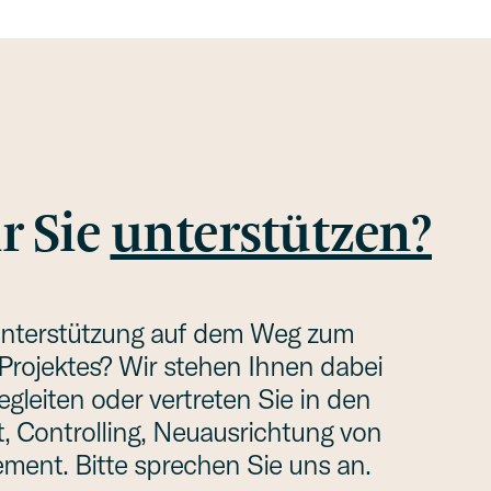
r Sie
unter­stüt­zen?
nter­stüt­zung auf dem Weg zum
 Projek­tes? Wir stehen Ihnen dabei
glei­ten oder vertre­ten Sie in den
, Control­ling, Neuaus­rich­tung von
e­ment. Bitte sprechen Sie uns an.