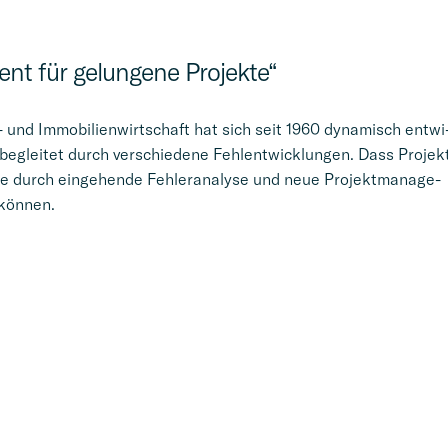
ent für gelun­gene Projekte“
und Immobi­li­en­wirt­schaft hat sich seit 1960 dynamisch entwi
eglei­tet durch verschie­dene Fehlent­wick­lun­gen. Dass Projek
ie durch einge­hende Fehler­ana­lyse und neue Projekt­ma­nage­
können.