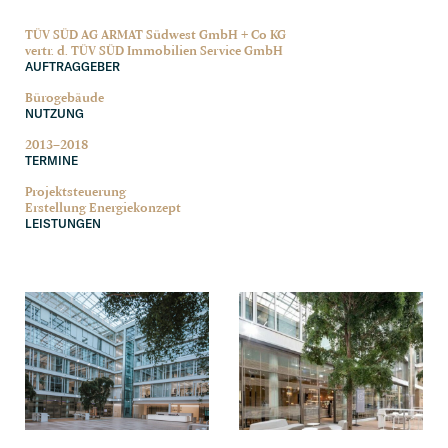
TÜV SÜD AG ARMAT Südwest GmbH + Co KG
vertr. d. TÜV SÜD Immobi­lien Service GmbH
AUFTRAG­GE­BER
Büroge­bäude
NUTZUNG
2013–2018
TERMINE
Projekt­steue­rung
Erstel­lung Energiekonzept
LEISTUN­GEN
M
M
o
o
r
r
e
e