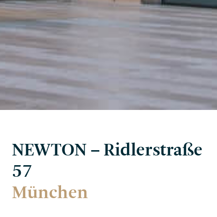
NEWTON – Ridler­straße
57
München