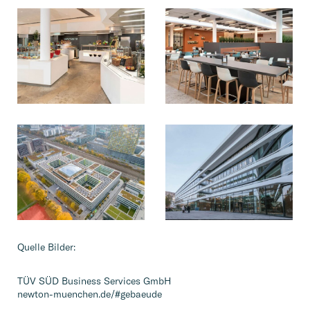
M
M
o
o
r
r
e
e
M
M
o
o
r
r
e
e
Quelle Bilder:
TÜV SÜD Business Services GmbH
newton-muenchen.de/#gebaeude