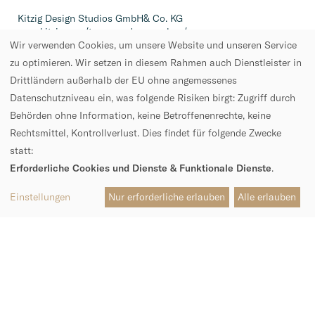
Kitzig Design Studios GmbH& Co. KG
www.kitzig.com/tuev-sued-muenchen/
Wir verwenden Cookies, um unsere Website und unseren Service
zu optimieren. Wir setzen in diesem Rahmen auch Dienstleister in
Drittländern außerhalb der EU ohne angemessenes
Datenschutzniveau ein, was folgende Risiken birgt: Zugriff durch
Behörden ohne Information, keine Betroffenenrechte, keine
Weitere Projekte
Rechtsmittel, Kontrollverlust. Dies findet für folgende Zwecke
statt:
Erforderliche Cookies und Dienste & Funktionale Dienste
.
F
e
Einstellungen
Nur erforderliche erlauben
Alle erlauben
s
t
s
p
i
e