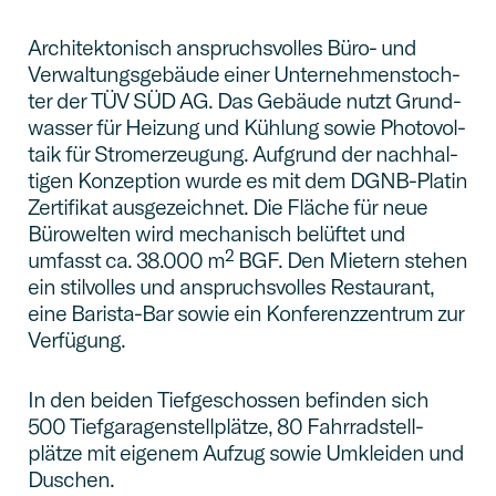
Archi­tek­to­nisch anspruchs­vol­les Büro- und
Verwal­tungs­ge­bäude einer Unter­neh­mens­toch­
ter der TÜV SÜD AG. Das Gebäude nutzt Grund­
was­ser für Heizung und Kühlung sowie Photo­vol­
taik für Strom­erzeu­gung. Aufgrund der nachhal­
ti­gen Konzep­tion wurde es mit dem DGNB-Platin
Zerti­fi­kat ausge­zeich­net. Die Fläche für neue
Bürowel­ten wird mecha­nisch belüftet und
umfasst ca. 38.000 m² BGF. Den Mietern stehen
ein stilvol­les und anspruchs­vol­les Restau­rant,
eine Barista-Bar sowie ein Konfe­renz­zen­trum zur
Verfügung.
In den beiden Tiefge­schos­sen befinden sich
500 Tiefga­ra­gen­stell­plätze, 80 Fahrrad­stell­
plätze mit eigenem Aufzug sowie Umklei­den und
Duschen.